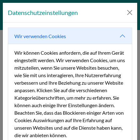
Datenschutzeinstellungen
Da schau her!
Wir verwenden Cookies
Wir können Cookies anfordern, die auf Ihrem Gerät
eingestellt werden. Wir verwenden Cookies, um uns
mitzuteilen, wenn Sie unsere Websites besuchen,
wie Sie mit uns interagieren, Ihre Nutzererfahrung
Die Webseite für den
verbessern und Ihre Beziehung zu unserer Website
Kindergarten Kicherkiste …
anpassen. Klicken Sie auf die verschiedenen
Kategorieüberschriften, um mehr zu erfahren. Sie
können auch einige Ihrer Einstellungen ändern.
27.05.23
Beachten Sie, dass das Blockieren einiger Arten von
Cookies Auswirkungen auf Ihre Erfahrung auf
… ist tatsächlich ein Dauerbrenner bei uns.
unseren Websites und auf die Dienste haben kann,
die wir anbieten können.
Sie war quasi die erste, die wir 2014 mit Version 2 unseres